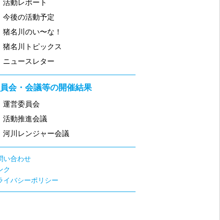
・
活動レポート
・
今後の活動予定
・
猪名川のい〜な！
・
猪名川トピックス
・
ニュースレター
委員会・会議等の開催結果
・
運営委員会
・
活動推進会議
・
河川レンジャー会議
問い合わせ
ンク
プライバシーポリシー