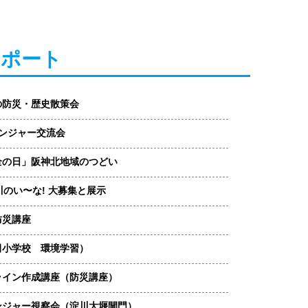
レポート
の防災・歴史散策会
レンジャー交流会
全の日」阪神北地域のつどい
川のい〜な! 大募集と展示
防災講座
田小学校 環境学習）
ライン作成講座（防災講座）
ンジャー視察会（淀川大堰閘門）