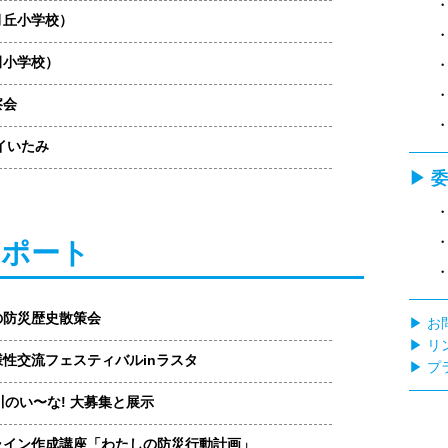
月丘小学校）
田小学校）
察会
デイいたみ
▶ 
レポート
の防災歴史散策会
▶ お
▶ リ
性交流フェスティバルinラスタ
▶ 
川のい〜な! 大募集と展示
ライン作成講座「わたしの防災行動計画」