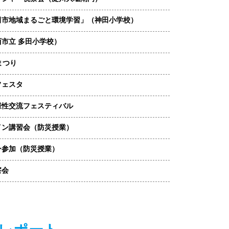
田市地域まるごと環境学習」（神田小学校）
市立 多田小学校）
まつり
フェスタ
様性交流フェスティバル
イン講習会（防災授業）
ー参加（防災授業）
察会