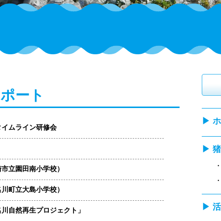
レポート
▶ 
タイムライン研修会
▶ 
崎市立園田南小学校）
名川町立大島小学校）
▶ 
名川自然再生プロジェクト」