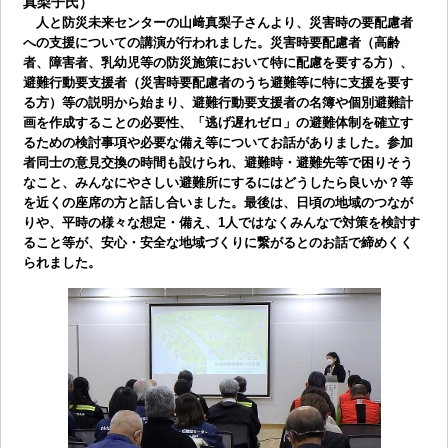
真梨子氏）
人と防災未来センターの山﨑真梨子さんより、災害時の要配慮者
への支援についての講演が行われました。災害時要配慮者（高齢
者、障害者、乳幼児等の防災施策において特に配慮を要する方）、
避難行動要支援者（災害時要配慮者のうち避難等に特に支援を要す
る方）等の説明から始まり、避難行動要支援者の名簿や個別避難計
画を作成することの必要性、「逃げ遅れゼロ」の避難体制を確立す
るための検討事項や必要な備え等についてお話がありました。参加
者同士の意見交換の時間も設けられ、避難時・避難先等で困りそう
なこと、みんなにやさしい避難所にするにはどうしたら良いか？等
を近くの座席の方と話し合いました。最後は、日頃の地域のつなが
りや、平時の様々な想定・備え、1人ではなくみんなで対策を検討す
ること等が、安心・安全な地域づくりに繋がるとのお話で締めくく
られました。