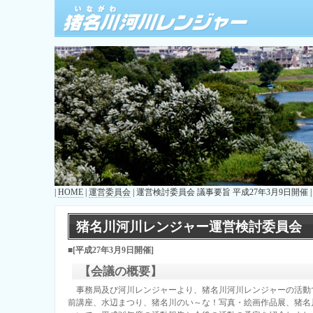
|
HOME
|
運営委員会
| 運営検討委員会 議事要旨 平成27年3月9日開催 |
猪名川河川レンジャー運営検討委員会
■[平成27年3月9日開催]
【会議の概要】
事務局及び河川レンジャーより、猪名川河川レンジャーの活動
前講座、水辺まつり、猪名川のい～な！写真・絵画作品展、猪名