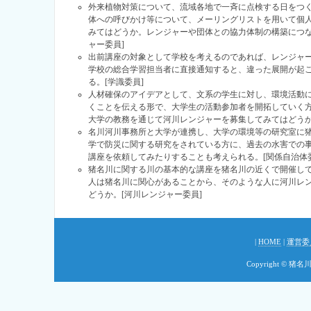
外来植物対策について、流域各地で一斉に点検する日をつ
体への呼びかけ等について、メーリングリストを用いて個
みてはどうか。レンジャーや団体との協力体制の構築につな
ャー委員]
出前講座の対象として学校を考えるのであれば、レンジャ
学校の総合学習担当者に直接通知すると、違った展開が起
る。[学識委員]
人材確保のアイデアとして、文系の学生に対し、環境活動
くことを伝える形で、大学生の活動参加者を開拓していく
大学の教務を通じて河川レンジャーを募集してみてはどうか
名川河川事務所と大学が連携し、大学の環境等の研究室に
学で防災に関する研究をされている方に、過去の水害での
講座を依頼してみたりすることも考えられる。[関係自治体委
猪名川に関する川の基本的な講座を猪名川の近くで開催し
人は猪名川に関心があることから、そのような人に河川レ
どうか。[河川レンジャー委員]
|
HOME
|
運営委
Copyright © 猪名川