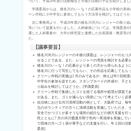
ついて、平成26年度の活動報告と今後の活動の予定を紹介しまし
学識委員からは、猪名川のい～な！の応募作品を小学校の美術
ーン作戦に小中学生に参加してもらう方法等を検討してはどうか
次に事務局より、平成26年度の猪名川河川レンジャーの取り組
等について提案を行いました。人材確保については、学識委員や
通した人材募集や、大学の研究室と連携した出前講座・教室等の
た。
【議事要旨】
猪名川河川レンジャーの今後の課題は、レンジャーのもつ
せることである。また、レンジャーの増員を検討する必要があ
猪名川のい～な！の応募がより多くの方から得られるよう
猪名川に行って写生してもらい、その作品を応募してもらっ
クリーン作戦の実施は2 月のみであるが、例えば年3 回程
中学生の参加を促すため、スタンプカードの作成や、子ど
り組みを検討してはどうか。[学識委員]
クリーン作戦で集積したゴミを捨てる場所や処理が課題で
がある。また、ゴミが減らない現状について考えていく必要
自治体における河川清掃活動の例として、大阪府では、毎年
元のボランティアの方々に清掃活動を実施していただき、
安全でかつゴミが多そうな場所の紹介などの側方支援を行
民とともに7 月の河川愛護月間で市内一斉清掃を実施して
で団体の方へゴミ袋や軍手などの支援を行い、年２回の活動
委員]